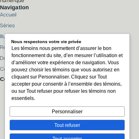
numérique
Navigation
Accueil
Séries
Illustration Jeunesse
Nous respectons votre vie privée
Reproductions
Les témoins nous permettent d’assurer le bon
fonctionnement du site, d’en mesurer l’utilisation et
Démarche artistique
d’améliorer votre expérience de navigation. Vous
Contact
pouvez choisir les témoins que vous autorisez en
cliquant sur Personnaliser. Cliquez sur Tout
Contact
accepter pour consentir à l’ensemble des témoins,
sophierozenn@sophierozenn.com
sophierozenn@sophierozenn.com
ou sur Tout refuser pour refuser les témoins non
450 405-2506
450 405-2506
essentiels.
Instagram
Personnaliser
Instagram
Facebook
Facebook
Tout refuser
© 2026 Sophie Rozenn. Tous droits réservés.
Tout accepter