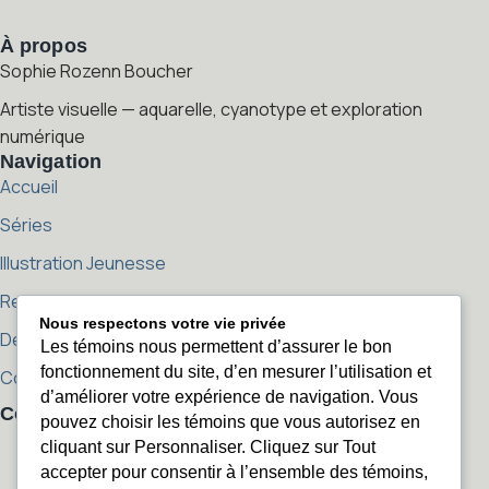
À propos
Sophie Rozenn Boucher
Artiste visuelle — aquarelle, cyanotype et exploration
numérique
Navigation
Accueil
Séries
Illustration Jeunesse
Reproductions
Nous respectons votre vie privée
Démarche artistique
Les témoins nous permettent d’assurer le bon
fonctionnement du site, d’en mesurer l’utilisation et
Contact
d’améliorer votre expérience de navigation. Vous
Contact
pouvez choisir les témoins que vous autorisez en
sophierozenn@sophierozenn.com
cliquant sur Personnaliser. Cliquez sur Tout
sophierozenn@sophierozenn.com
450 405-2506
accepter pour consentir à l’ensemble des témoins,
450 405-2506