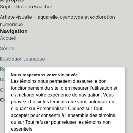
Sophie Rozenn Boucher
Artiste visuelle — aquarelle, cyanotype et exploration
numérique
Navigation
Accueil
Séries
Illustration Jeunesse
Reproductions
Nous respectons votre vie privée
Démarche artistique
Les témoins nous permettent d’assurer le bon
fonctionnement du site, d’en mesurer l’utilisation et
Contact
d’améliorer votre expérience de navigation. Vous
Contact
pouvez choisir les témoins que vous autorisez en
sophierozenn@sophierozenn.com
cliquant sur Personnaliser. Cliquez sur Tout
sophierozenn@sophierozenn.com
450 405-2506
accepter pour consentir à l’ensemble des témoins,
450 405-2506
ou sur Tout refuser pour refuser les témoins non
Instagram
essentiels.
Instagram