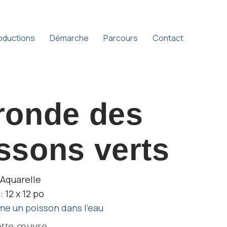
oductions
Démarche
Parcours
Contact
ronde des
ssons verts
 Aquarelle
 12 x 12 po
e un poisson dans l'eau
ette œuvre