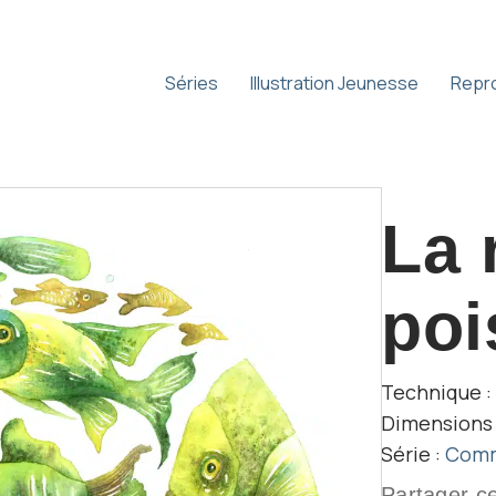
Séries
Illustration Jeunesse
Repr
La 
poi
Technique :
Dimensions :
Série :
Comm
Partager c