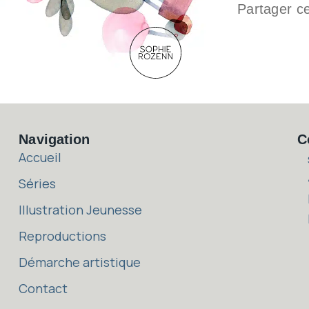
Partager c
Navigation
C
Accueil
s
Séries
4
I
Illustration Jeunesse
F
Reproductions
Démarche artistique
Contact