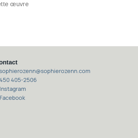
ette œuvre
ontact
sophierozenn@sophierozenn.com
ophierozenn@sophierozenn.com
450 405-2506
50 405-2506
Instagram
nstagram
Facebook
acebook