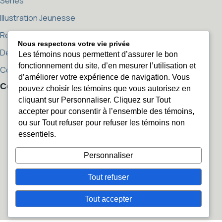
Séries
Illustration Jeunesse
Reproductions
Nous respectons votre vie privée
Démarche artistique
Les témoins nous permettent d’assurer le bon
fonctionnement du site, d’en mesurer l’utilisation et
Contact
d’améliorer votre expérience de navigation. Vous
Contact
pouvez choisir les témoins que vous autorisez en
sophierozenn@sophierozenn.com
cliquant sur Personnaliser. Cliquez sur Tout
sophierozenn@sophierozenn.com
450 405-2506
accepter pour consentir à l’ensemble des témoins,
450 405-2506
ou sur Tout refuser pour refuser les témoins non
Instagram
essentiels.
Instagram
Facebook
Facebook
Personnaliser
Tout refuser
© 2026 Sophie Rozenn. Tous droits réservés.
Politique de confidentialité
Tout accepter