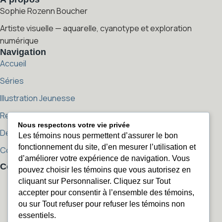
Sophie Rozenn Boucher
Artiste visuelle — aquarelle, cyanotype et exploration
numérique
Navigation
Accueil
Séries
Illustration Jeunesse
Reproductions
Nous respectons votre vie privée
Démarche artistique
Les témoins nous permettent d’assurer le bon
fonctionnement du site, d’en mesurer l’utilisation et
Contact
d’améliorer votre expérience de navigation. Vous
Contact
pouvez choisir les témoins que vous autorisez en
sophierozenn@sophierozenn.com
cliquant sur Personnaliser. Cliquez sur Tout
sophierozenn@sophierozenn.com
450 405-2506
accepter pour consentir à l’ensemble des témoins,
450 405-2506
ou sur Tout refuser pour refuser les témoins non
Instagram
essentiels.
Instagram