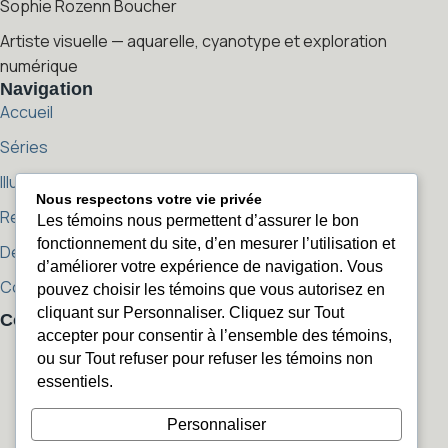
Sophie Rozenn Boucher
Artiste visuelle — aquarelle, cyanotype et exploration
numérique
Navigation
Accueil
Séries
Illustration Jeunesse
Nous respectons votre vie privée
Reproductions
Les témoins nous permettent d’assurer le bon
fonctionnement du site, d’en mesurer l’utilisation et
Démarche artistique
d’améliorer votre expérience de navigation. Vous
Contact
pouvez choisir les témoins que vous autorisez en
cliquant sur Personnaliser. Cliquez sur Tout
Contact
accepter pour consentir à l’ensemble des témoins,
sophierozenn@sophierozenn.com
sophierozenn@sophierozenn.com
ou sur Tout refuser pour refuser les témoins non
450 405-2506
450 405-2506
essentiels.
Instagram
Personnaliser
Instagram
Facebook