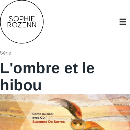
Série
L'ombre et le
hibou